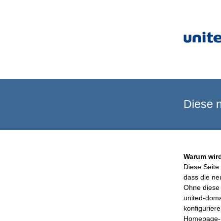
Diese n
Warum wird
Diese Seite 
dass die ne
Ohne diese 
united-doma
konfigurier
Homepage-B